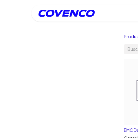
Inicio
Produ
EMC D
Consul