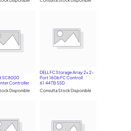
DELL FC Storage Array 2x 2-
nt SC8000
Port 16Gb FC Controll
nter Controller
61.44TB SSD
tock Disponible
Consulta Stock Disponible