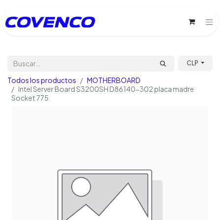
CLP
Todos los productos
MOTHERBOARD
Intel Server Board S3200SH D86140-302 placa madre
Socket 775