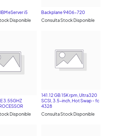
BM eServer i5
Backplane 9406-720
tock Disponible
Consulta Stock Disponible
141.12 GB 15K rpm, Ultra320
E 3.55GHZ
SCSI, 3.5-inch, Hot Swap - fc
PROCESSOR
4328
tock Disponible
Consulta Stock Disponible