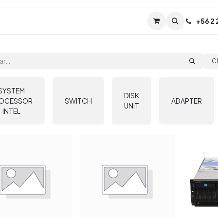
Servicios
Soporte
Soporte TPM (CL)
+
56 2
Tien
C
SYSTEM
DISK
OCESSOR
SWITCH
ADAPTER
UNIT
INTEL