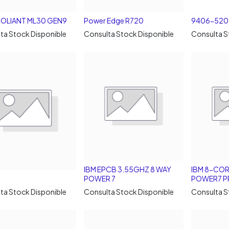
ROLIANT ML30 GEN9
Power Edge R720
9406-520 I
ta Stock Disponible
Consulta Stock Disponible
Consulta S
IBM EPCB 3.55GHZ 8 WAY
IBM 8-COR
POWER 7
POWER7 
ta Stock Disponible
Consulta Stock Disponible
Consulta S