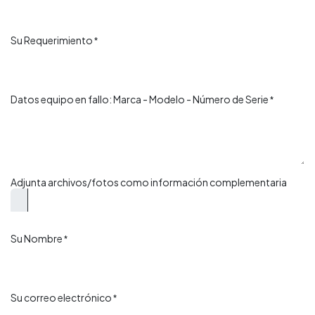
Su Requerimiento
*
Datos equipo en fallo: Marca - Modelo - Número de Serie
*
Adjunta archivos/fotos como información complementaria
Su Nombre
*
Su correo electrónico
*