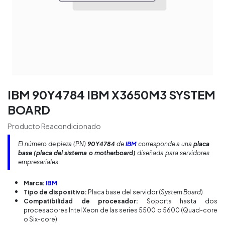
IBM 90Y4784 IBM X3650M3 SYSTEM
BOARD
Producto Reacondicionado
El número de pieza (PN)
90Y4784
de
IBM
corresponde a una
placa
base (placa del sistema o
motherboard
)
diseñada para servidores
empresariales.
Marca:
IBM
Tipo de dispositivo:
Placa base del servidor (
System Board
)
Compatibilidad de procesador:
Soporta hasta dos
procesadores Intel Xeon de las series 5500 o 5600 (Quad-core
o Six-core)