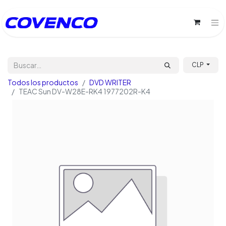
CLP
Todos los productos
DVD WRITER
TEAC Sun DV-W28E-RK4 1977202R-K4