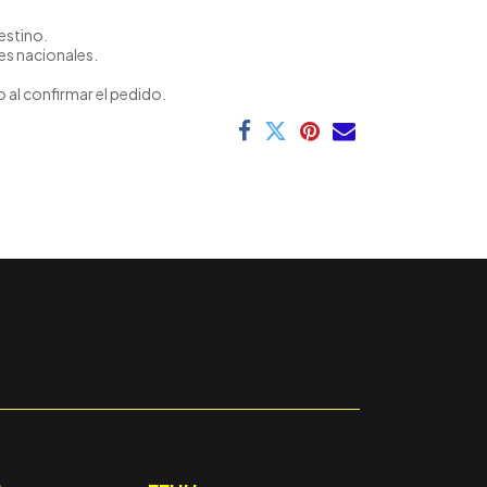
estino.
es nacionales.
 al confirmar el pedido.