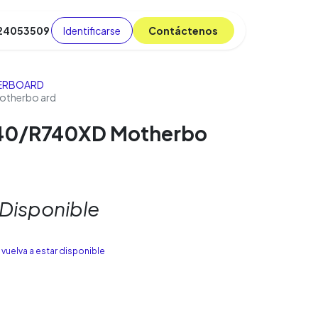
Identificarse
C​​​​ont​​​​áct​​​​​​en​​​​​​os
 24053509
da
Cursos
​
Blog
ERBOARD
otherbo ard
40/R740XD Motherbo
 Disponible
vuelva a estar disponible