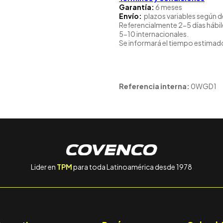
Garantía:
6 meses
Envío:
plazos variables según d
Referencialmente 2-5 días hábil
5-10 internacionales.
Se informará el tiempo estimado
Referencia interna:
0WGD1
Lider en
TPM
para toda Latinoamérica desde 1978