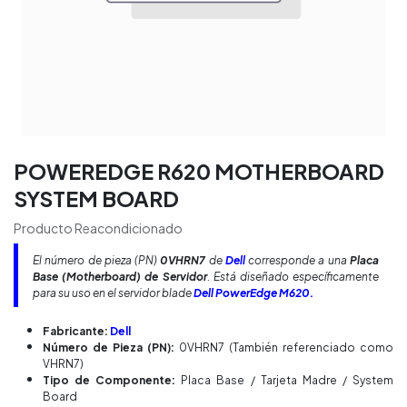
POWEREDGE R620 MOTHERBOARD
SYSTEM BOARD
Producto Reacondicionado
El número de pieza (PN)
0VHRN7
de
Dell
corresponde a una
Placa
Base (Motherboard) de Servidor
. Está diseñado específicamente
para su uso en el servidor blade
Dell PowerEdge M620.
Fabricante:
Dell
Número de Pieza (PN):
0VHRN7 (También referenciado como
VHRN7)
Tipo de Componente:
Placa Base / Tarjeta Madre / System
Board