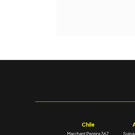
Chile
Marchant Pereira 367
Suipac