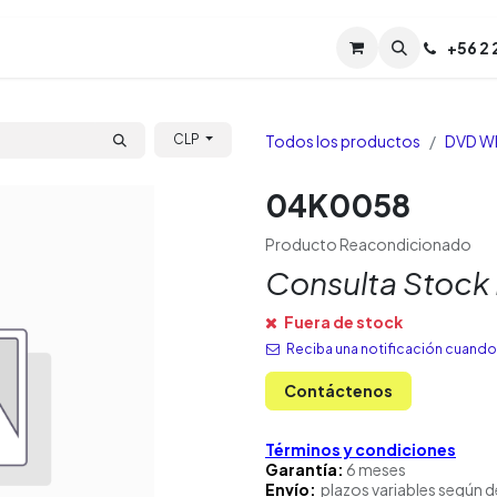
Servicios
Soporte
Soporte TPM (CL)
+
56 2
Tien
Todos los productos
DVD W
CLP
04K0058
Producto Reacondicionado
Consulta Stock
Fuera de stock
Reciba una notificación cuando 
Contáctenos
Términos y condiciones
Garantía:
6 meses
Envío:
plazos variables según d