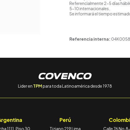
Referencialmente 2-5 días hábil
5-10 internacionales.
Se informará el tiempo estimado
Referencia interna:
04K005
Lider en
TPM
para toda Latinoamérica desde 1978
Argentina
Perú
Colombi
ha 1111, Piso 30,
Tiziano 219 Lima
Calle 76 No.8