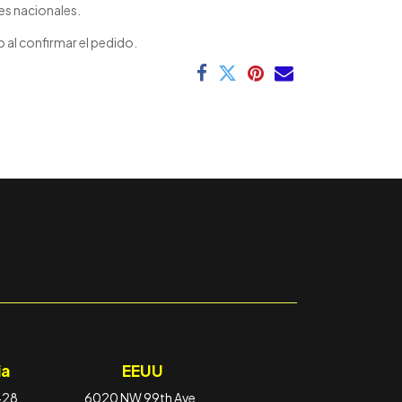
es nacionales.
 al confirmar el pedido.
8
a
EEUU
-28,
6020 NW 99th Ave