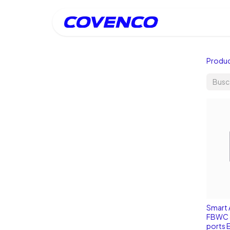
Inicio
Produ
Smart 
FBWC 
ports 