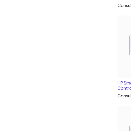
Consul
HP Sma
Contro
Consul