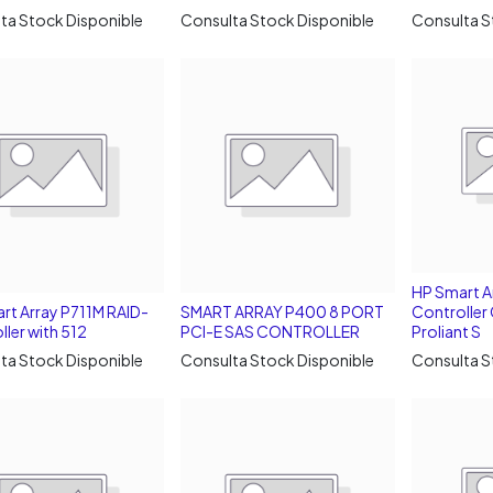
ta Stock Disponible
Consulta Stock Disponible
Consulta S
HP Smart A
rt Array P711M RAID-
SMART ARRAY P400 8 PORT
Controller
ller with 512
PCI-E SAS CONTROLLER
Proliant S
ta Stock Disponible
Consulta Stock Disponible
Consulta S