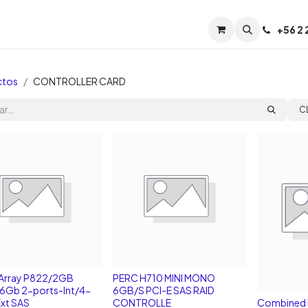
Servicios
Soporte
Soporte TPM (CL)
+
56 2
Tien
ctos
CONTROLLER CARD
C
Array P822/2GB
PERC H710 MINI MONO
6Gb 2-ports-Int/4-
6GB/S PCI-E SAS RAID
Ext SAS
CONTROLLE
Combined 