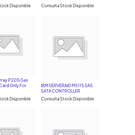
tock Disponible
Consulta Stock Disponible
rray P220i Sas
 Card Only For
IBM SERVERAID M5115 SAS
SATA CONTROLLER
tock Disponible
Consulta Stock Disponible