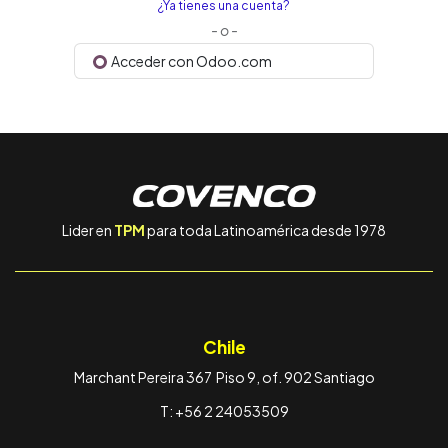
¿Ya tienes una cuenta?
- o -
Acceder con Odoo.com
Lider en
TPM
para toda Latinoamérica desde 1978
Chile
Marchant Pereira 367 Piso 9, of. 902 Santiago
T: +56 2 24053509