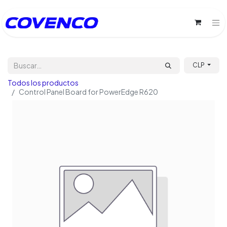
CLP
Todos los productos
Control Panel Board for PowerEdge R620