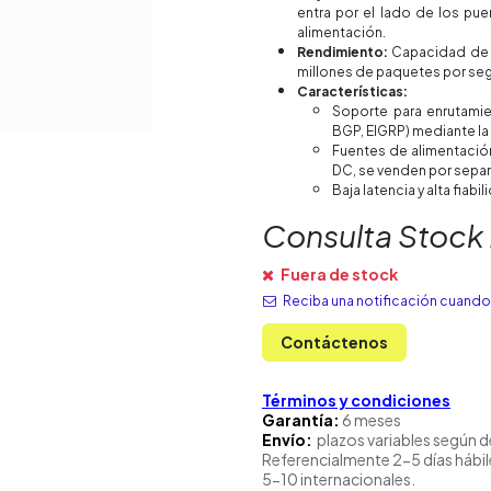
entra por el lado de los puer
alimentación.
Rendimiento:
Capacidad de c
millones de paquetes por seg
Características:
Soporte para enrutami
BGP, EIGRP) mediante l
Fuentes de alimentación
DC, se venden por separ
Baja latencia y alta fiabil
Consulta Stock
Fuera de stock
Reciba una notificación cuando 
Contáctenos
Términos y condiciones
Garantía:
6 meses
Envío:
plazos variables según d
Referencialmente 2-5 días hábil
5-10 internacionales.