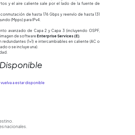
tos y el aire caliente sale por el lado de la fuente de
onmutación de hasta 176 Gbps y reenvío de hasta 131
undo (Mpps) para IPv4.
ento avanzado de Capa 2 y Capa 3 (incluyendo OSPF,
a imagen de software
Enterprise Services (E)
.
 redundantes (1+1) e intercambiables en caliente (AC o
ado o se incluye una).
idad.
 Disponible
vuelva a estar disponible
estino.
es nacionales.