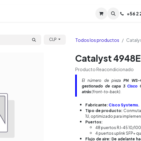
Servicios
Soporte
Soporte TPM (CL)
+
56 2
Tien
Todos los productos
Cataly
CLP
Catalyst 4948E
Producto Reacondicionado
El número de pieza
PN WS-
gestionado de capa 3
Cisco
C
atrás
(
front-to-back
).
Fabricante:
Cisco Systems.
Tipo de producto:
Conmutado
1U, optimizado para impleme
Puertos:
48 puertos RJ-45 10/100
4 puertos
uplink
SFP+ qu
Flujo de aire:
De adelante ha