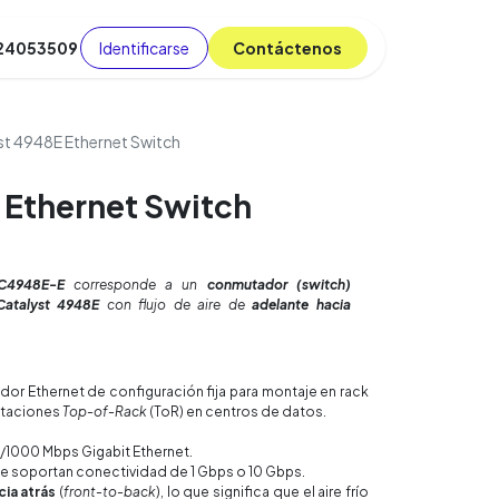
Identificarse
C​​​​ont​​​​áct​​​​​​en​​​​​​os
 24053509
da
Cursos
​
Blog
st 4948E Ethernet Switch
 Ethernet Switch
C4948E-E
corresponde a un
conmutador (switch)
atalyst 4948E
con flujo de aire de
adelante hacia
r Ethernet de configuración fija para montaje en rack
ntaciones
Top-of-Rack
(ToR) en centros de datos.
/1000 Mbps Gigabit Ethernet.
e soportan conectividad de 1 Gbps o 10 Gbps.
cia atrás
(
front-to-back
), lo que significa que el aire frío