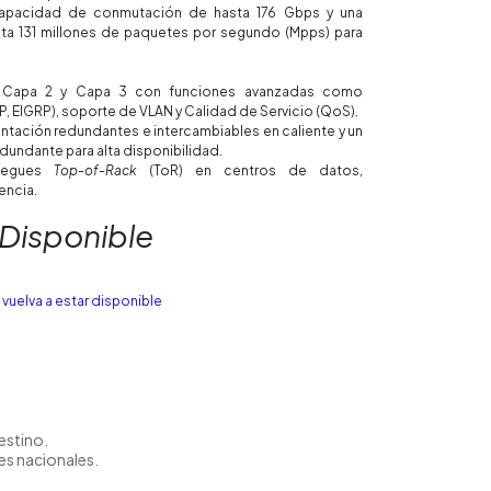
pacidad de conmutación de hasta 176 Gbps y una
ta 131 millones de paquetes por segundo (Mpps) para
e Capa 2 y Capa 3 con funciones avanzadas como
, EIGRP), soporte de VLAN y Calidad de Servicio (QoS).
entación redundantes e intercambiables en caliente y un
dundante para alta disponibilidad.
liegues
Top-of-Rack
(ToR) en centros de datos,
encia.
 Disponible
vuelva a estar disponible
estino.
es nacionales.