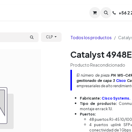
Servicios
Soporte
Soporte TPM (CL)
+
56 2
Tien
Todos los productos
Cataly
CLP
Catalyst 4948E
Producto Reacondicionado
El número de pieza
PN WS-C49
gestionado de capa 3
Cisco
Cat
empresariales de alto rendimient
Fabricante:
Cisco Systems.
Tipo de producto:
Conmuta
montaje en rack 1U.
Puertos:
48 puertos RJ-45 10/100
4 puertos
uplink
SFP+ 
conectividad de 1 Gbps 