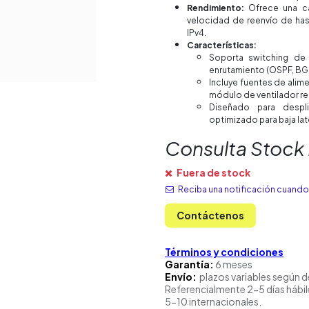
Rendimiento:
Ofrece una ca
velocidad de reenvío de has
IPv4.
Características:
Soporta switching d
enrutamiento (OSPF, BGP
Incluye fuentes de alim
módulo de ventilador re
Diseñado para desp
optimizado para baja lat
Consulta Stock
Fuera de stock
Reciba una notificación cuando 
Contáctenos
Términos y condiciones
Garantía:
6 meses
Envío:
plazos variables según d
Referencialmente 2-5 días hábil
5-10 internacionales.