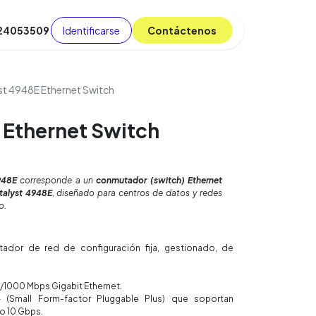
Identificarse
C​​​​ont​​​​áct​​​​​​en​​​​​​os
 24053509
da
Cursos
​
Blog
st 4948E Ethernet Switch
 Ethernet Switch
48E
corresponde a un
conmutador (switch) Ethernet
alyst 4948E
, diseñado para centros de datos y redes
o.
dor de red de configuración fija, gestionado, de
/1000 Mbps Gigabit Ethernet.
(Small Form-factor Pluggable Plus) que soportan
o 10 Gbps.