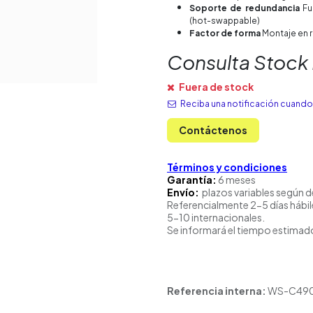
Soporte de redundancia
Fue
(hot-swappable)
Factor de forma
Montaje en 
Consulta Stock
Fuera de stock
Reciba una notificación cuando 
Contáctenos
Términos y condiciones
Garantía:
6 meses
Envío:
plazos variables según d
Referencialmente 2-5 días hábil
5-10 internacionales.
Se informará el tiempo estimado
Referencia interna:
WS-C49