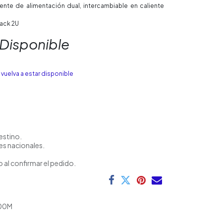
nte de alimentación dual, intercambiable en caliente
rack 2U
 Disponible
vuelva a estar disponible
estino.
es nacionales.
 al confirmar el pedido.
00M