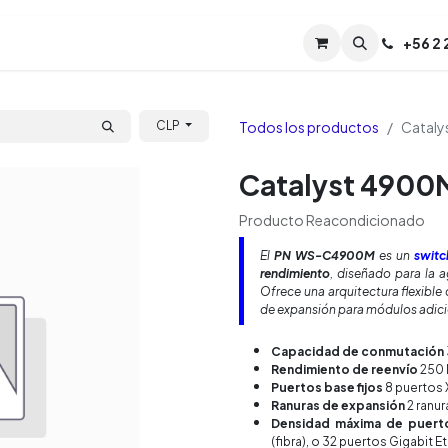
Servicios
Soporte
Soporte TPM (CL)
+
56 2
Tien
Todos los productos
Cataly
CLP
Catalyst 4900
Producto Reacondicionado
El
PN WS-C4900M
es un
switc
rendimiento
, diseñado para la 
Ofrece una arquitectura flexible 
de expansión para módulos adici
Capacidad de conmutación
Rendimiento de reenvío
250 
Puertos base fijos
8 puertos 
Ranuras de expansión
2 ranur
Densidad máxima de puert
(fibra), o 32 puertos Gigabit E