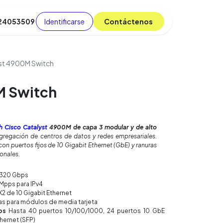
Identificarse
C​​​​ont​​​​áct​​​​​​en​​​​​​os
 24053509
da
Cursos
​
Blog
st 4900M Switch
M Switch
h Cisco Catalyst
4900M de capa 3 modular y de alto
agregación de centros de datos y redes empresariales.
con puertos fijos de 10 Gigabit Ethernet (GbE) y ranuras
onales.
320 Gbps
Mpps para IPv4
X2 de 10 Gigabit Ethernet
as para módulos de media tarjeta
os
Hasta 40 puertos 10/100/1000, 24 puertos 10 GbE
thernet (SFP)