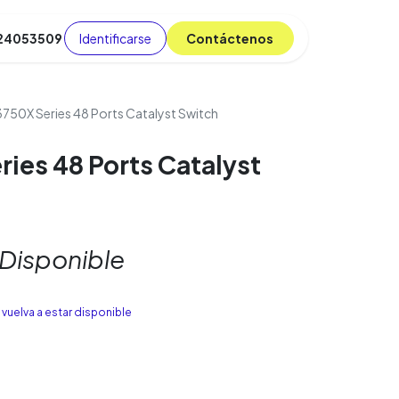
Identificarse
C​​​​ont​​​​áct​​​​​​en​​​​​​os
 24053509
da
Cursos
​
Blog
3750X Series 48 Ports Catalyst Switch
ries 48 Ports Catalyst
 Disponible
vuelva a estar disponible