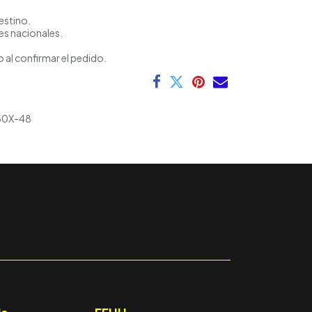
estino.
es nacionales.
 al confirmar el pedido.
0X-48