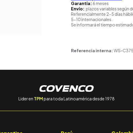
Garantía:
6 meses
Envío:
plazos variables según d
Referencialmente 2-5 días hábil
5-10 internacionales.
Se informará el tiempo estimado
Referencia interna:
WS-C375
Lider en
TPM
para toda Latinoamérica desde 1978