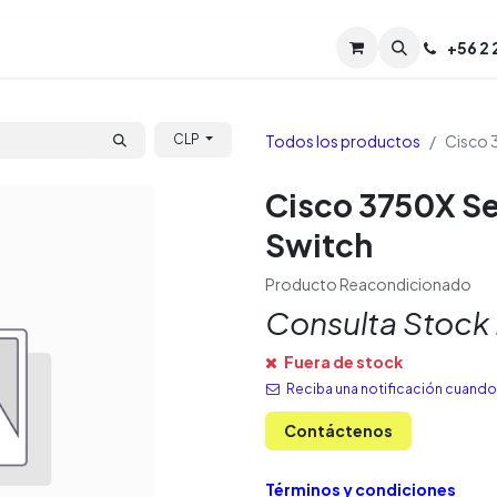
Servicios
Soporte
Soporte TPM (CL)
+
56 2
Tien
Todos los productos
Cisco 
CLP
Cisco 3750X Se
Switch
Producto Reacondicionado
Consulta Stock
Fuera de stock
Reciba una notificación cuando 
Contáctenos
Términos y condiciones