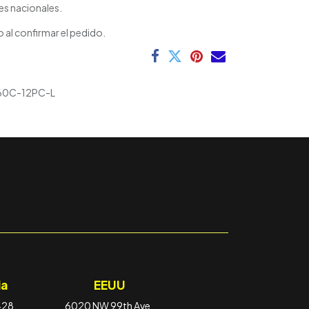
es nacionales.
 al confirmar el pedido.
0C-12PC-L
a
EEUU
-28,
6020 NW 99th Ave