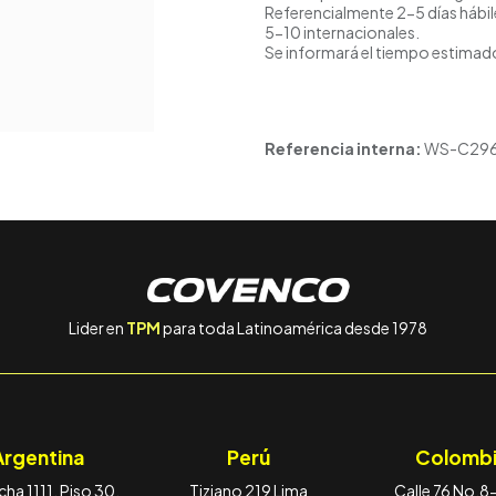
Referencialmente 2-5 días hábil
5-10 internacionales.
Se informará el tiempo estimado
Referencia interna:
WS-C296
Lider en
TPM
para toda Latinoamérica desde 1978
Argentina
Perú
Colombi
ha 1111, Piso 30,
Tiziano 219 Lima
Calle 76 No.8