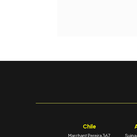
Chile
Marchant Pereira 367
Suipac