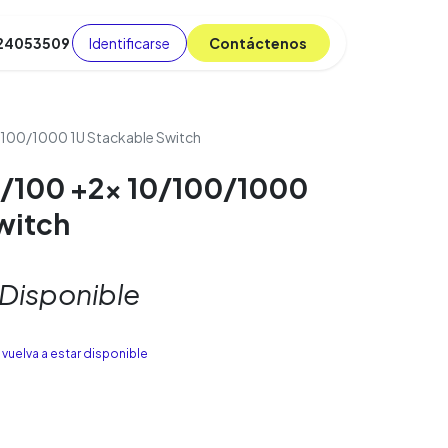
Identificarse
C​​​​ont​​​​áct​​​​​​en​​​​​​os
 24053509
da
Cursos
​
Blog
/100/1000 1U Stackable Switch
0/100 +2x 10/100/1000
witch
 Disponible
vuelva a estar disponible