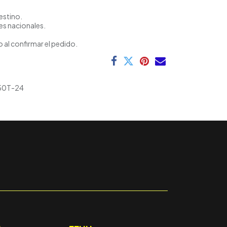
estino.
es nacionales.
 al confirmar el pedido.
50T-24