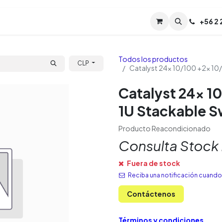
Servicios
Soporte
Soporte TPM (CL)
+
56 2
Tien
Todos los productos
CLP
Catalyst 24x 10/100 +2x 10
Catalyst 24x 1
1U Stackable S
Producto Reacondicionado
Consulta Stock
Fuera de stock
Reciba una notificación cuando 
Contáctenos
Términos y condiciones