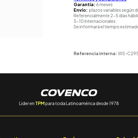
Garantía:
6 meses
Envío:
plazos variables según d
Referencialmente 2-5 días hábil
5-10 internacionales.
Se informará el tiempo estimado
Referencia interna:
WS-C29
Lider en
TPM
para toda Latinoamérica desde 1978