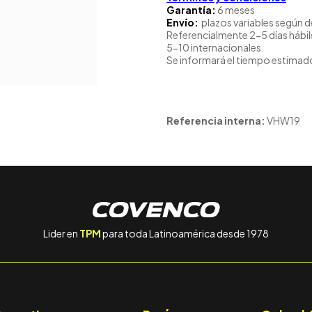
Garantía:
6 meses
Envío:
plazos variables según d
Referencialmente 2-5 días hábil
5-10 internacionales.
Se informará el tiempo estimado
Referencia interna:
VHW19
Lider en
TPM
para toda Latinoamérica desde 1978