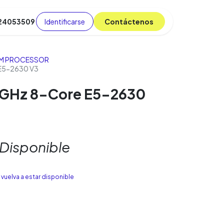
Identificarse
C​​​​ont​​​​áct​​​​​​en​​​​​​os
 24053509
da
Cursos
​
Blog
M PROCESSOR
 E5-2630 V3
4GHz 8-Core E5-2630
 Disponible
vuelva a estar disponible