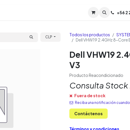
Servicios
Soporte
Soporte TPM (CL)
+
56 2
Tien
Todos los productos
SYSTE
CLP
Dell VHW19 2.4GHz 8-Core
Dell VHW19 2.
V3
Producto Reacondicionado
Consulta Stock
Fuera de stock
Reciba una notificación cuando 
Contáctenos
Términos y condiciones