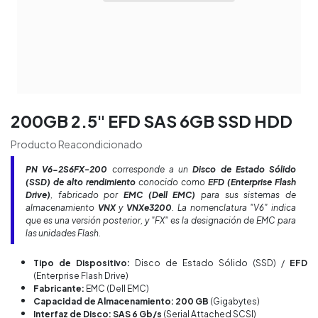
200GB 2.5" EFD SAS 6GB SSD HDD
Producto Reacondicionado
PN
V6-2S6FX-200
corresponde a un
Disco de Estado Sólido
(SSD) de alto rendimiento
conocido como
EFD (Enterprise Flash
Drive)
, fabricado por
EMC (Dell EMC)
para sus sistemas de
almacenamiento
VNX
y
VNXe3200
. La nomenclatura "V6" indica
que es una versión posterior, y "FX" es la designación de EMC para
las unidades Flash.
Tipo de Dispositivo:
Disco de Estado Sólido (SSD) /
EFD
(Enterprise Flash Drive)
Fabricante:
EMC (Dell EMC)
Capacidad de Almacenamiento: 200 GB
(Gigabytes)
Interfaz de Disco: SAS 6 Gb/s
(Serial Attached SCSI)