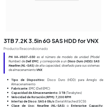
3TB 7.2K 3.5in 6G SAS HDD for VNX
Producto Reacondicionado
PN
V4-VS07-030
es el número de modelo de unidad (
Model
Number
) de
Dell EMC
, y corresponde a un
Disco Duro (HDD) SAS
Nearline (NL-SAS)
de alta capacidad, diseñado para sus sistemas
de almacenamiento
VNX
.
Tipo de Dispositivo:
Disco Duro (HDD) para Arreglo de
Almacenamiento
Fabricante:
EMC (Dell EMC)
Capacidad de Almacenamiento: 3 TB
(Terabytes)
Velocidad de Rotación (RPM): 7,200 RPM
Interfaz de Disco: SAS 6 Gb/s
(Serial Attached SCSI)
Clase de Uso: Nearline (NL-SAS)
o
Enterprise Capacity
: