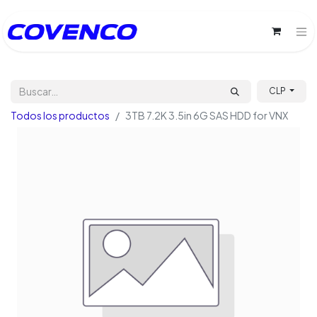
CLP
Todos los productos
3TB 7.2K 3.5in 6G SAS HDD for VNX