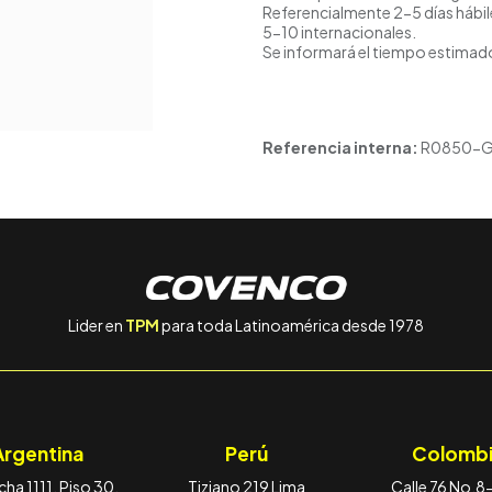
Referencialmente 2-5 días hábil
5-10 internacionales.
Se informará el tiempo estimado
Referencia interna:
R0850-
Lider en
TPM
para toda Latinoamérica desde 1978
Argentina
Perú
Colombi
ha 1111, Piso 30,
Tiziano 219 Lima
Calle 76 No.8