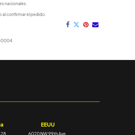
es nacionales.
 al confirmar el pedido.
G0004
a
EEUU
-28,
6020 NW 99th Ave