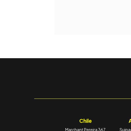
Chile
Marchant Pereira 367
Suipac