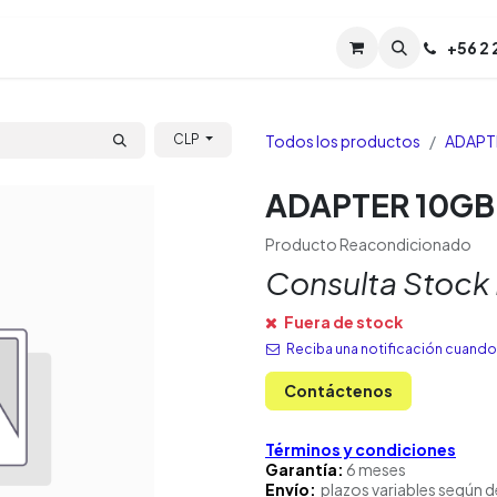
Servicios
Soporte
Soporte TPM (CL)
+
56 2
Tien
Todos los productos
ADAPT
CLP
ADAPTER 10GB
Producto Reacondicionado
Consulta Stock
Fuera de stock
Reciba una notificación cuando 
Contáctenos
Términos y condiciones
Garantía:
6 meses
Envío:
plazos variables según d