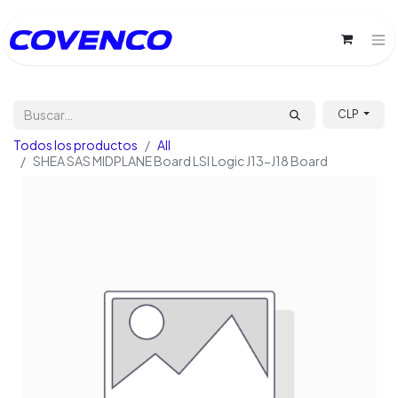
CLP
Todos los productos
All
SHEA SAS MIDPLANE Board LSI Logic J13-J18 Board