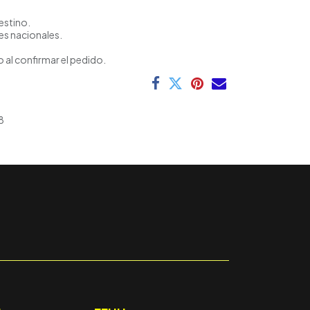
estino.
es nacionales.
 al confirmar el pedido.
8