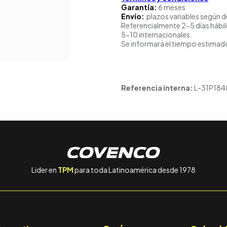
Garantía:
6 meses
Envío:
plazos variables según d
Referencialmente 2-5 días hábil
5-10 internacionales.
Se informará el tiempo estimado
Referencia interna:
L-31P184
Lider en
TPM
para toda Latinoamérica desde 1978