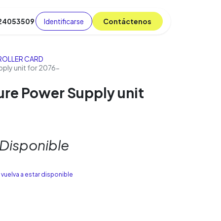
Identificarse
C​​​​ont​​​​áct​​​​​​en​​​​​​os
 24053509
da
Cursos
​
Blog
OLLER CARD
ply unit for 2076-
ure Power Supply unit
 Disponible
vuelva a estar disponible