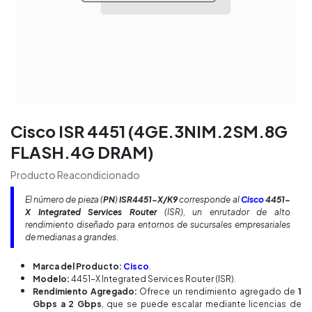
Cisco ISR 4451 (4GE.3NIM.2SM.8G
FLASH.4G DRAM)
Producto Reacondicionado
El número de pieza (
PN
)
ISR4451-X/K9
corresponde al
Cisco
4451-
X Integrated Services Router
(ISR), un enrutador de alto
rendimiento diseñado para entornos de sucursales empresariales
de medianas a grandes.
Marca del Producto:
Cisco
.
Modelo:
4451-X Integrated Services Router (ISR).
Rendimiento Agregado:
Ofrece un rendimiento agregado de
1
Gbps a 2 Gbps
, que se puede escalar mediante licencias de