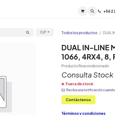
Servicios
Soporte
Soporte TPM (CL)
+
56 2
Tien
Todos los productos
DUAL I
CLP
DUAL IN-LINE
1066, 4RX4, 8, 
Producto Reacondicionado
Consulta Stock
Fuera de stock
Reciba una notificación cuando 
Contáctenos
Términos y condiciones