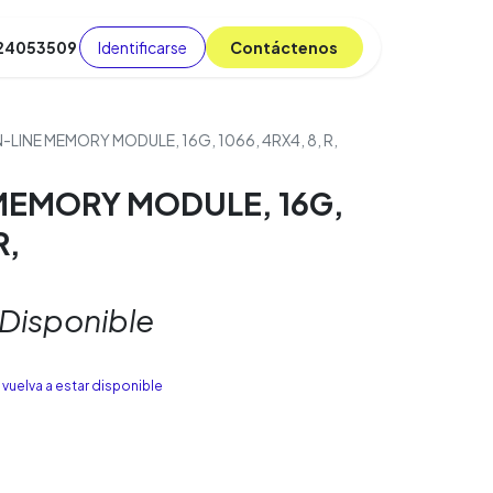
Identificarse
C​​​​ont​​​​áct​​​​​​en​​​​​​os
 24053509
da
Cursos
​
Blog
N-LINE MEMORY MODULE, 16G, 1066, 4RX4, 8, R,
 MEMORY MODULE, 16G,
R,
 Disponible
vuelva a estar disponible