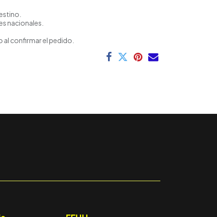
estino.
es nacionales.
 al confirmar el pedido.