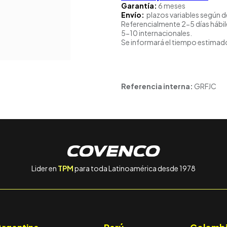
Garantía:
6 meses
Envío:
plazos variables según d
Referencialmente 2-5 días hábil
5-10 internacionales.
Se informará el tiempo estimado
Referencia interna:
GRFJC
Lider en
TPM
para toda Latinoamérica desde 1978