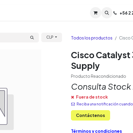
Servicios
Soporte
Soporte TPM (CL)
+
56 2
Tien
Todos los productos
Cisco 
CLP
Cisco Catalys
Supply
Producto Reacondicionado
Consulta Stock
Fuera de stock
Reciba una notificación cuando 
Contáctenos
Términos y condiciones