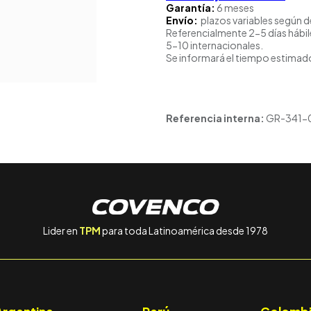
Garantía:
6 meses
Envío:
plazos variables según d
Referencialmente 2-5 días hábil
5-10 internacionales.
Se informará el tiempo estimado
Referencia interna:
GR-341-
Lider en
TPM
para toda Latinoamérica desde 1978