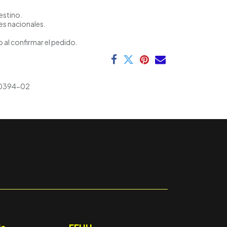
estino.
es nacionales.
 al confirmar el pedido.
0394-02