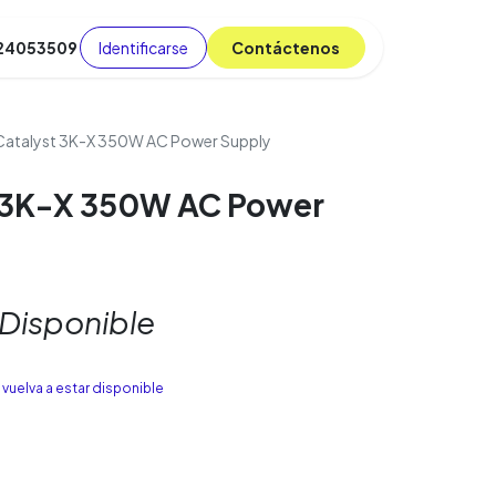
Identificarse
C​​​​ont​​​​áct​​​​​​en​​​​​​os
 24053509
da
Cursos
​
Blog
Catalyst 3K-X 350W AC Power Supply
t 3K-X 350W AC Power
 Disponible
vuelva a estar disponible