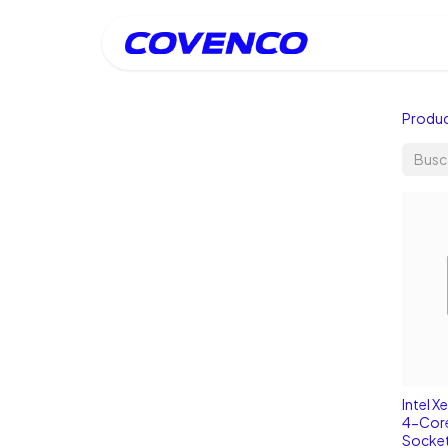
Inicio
Produ
Intel 
4-Core
Socke