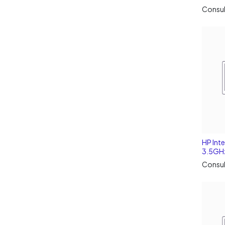
Consul
HP Int
3.5GH
Consul