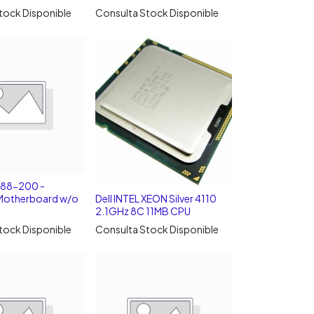
tock Disponible
Consulta Stock Disponible
88-200 -
otherboard w/o
Dell INTEL XEON Silver 4110
2.1GHz 8C 11MB CPU
tock Disponible
Consulta Stock Disponible