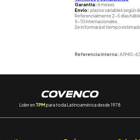
Garantía:
6 meses
Envío:
plazos variables según d
Referencialmente 2-5 días hábil
5-10 internacionales.
Se informará el tiempo estimado
Referencia interna:
AJ940-6
Lider en
TPM
para toda Latinoamérica desde 1978