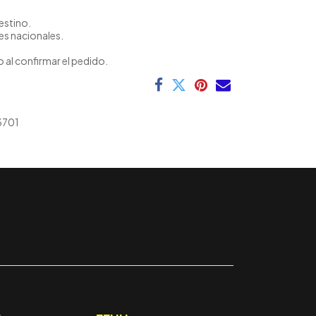
estino.
es nacionales.
 al confirmar el pedido.
3701