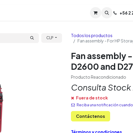
Servicios
Soporte
Soporte TPM (CL)
+
56 2
Tien
Todos los productos
CLP
Fan assembly - For HP Stor
Fan assembly -
D2600 and D27
Producto Reacondicionado
Consulta Stock
Fuera de stock
Reciba una notificación cuando 
Contáctenos
Términos y condiciones