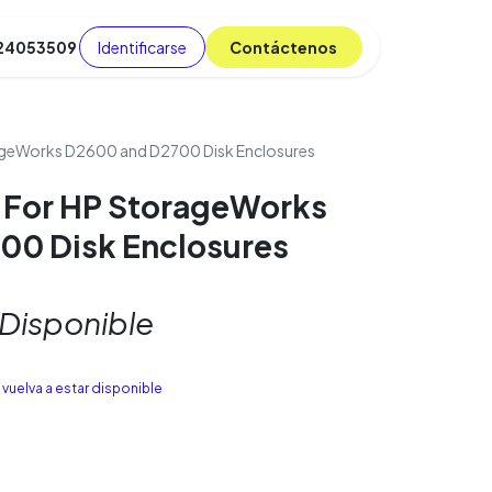
Identificarse
C​​​​ont​​​​áct​​​​​​en​​​​​​os
 24053509
da
Cursos
​
Blog
ageWorks D2600 and D2700 Disk Enclosures
 For HP StorageWorks
00 Disk Enclosures
 Disponible
vuelva a estar disponible