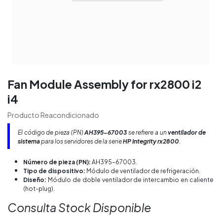
Fan Module Assembly for rx2800 i2
i4
Producto Reacondicionado
El código de pieza (PN)
AH395-67003
se refiere a un
ventilador de
sistema
para los servidores de la serie
HP Integrity rx2800
.
Número de pieza (PN):
AH395-67003.
Tipo de dispositivo:
Módulo de ventilador de refrigeración.
Diseño:
Módulo de doble ventilador de intercambio en caliente
(hot-plug).
Consulta Stock Disponible