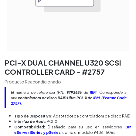
PCI-X DUAL CHANNEL U320 SCSI
CONTROLLER CARD - #2757
Producto Reacondicionado
El número de referencia (PN)
97P2636
de
IBM
. Corresponde a
una
controladora de disco RAID Ultra PCI-X de
IBM
(Feature Code
2757)
.
Tipo de Dispositivo:
Adaptador de controladora de disco RAID.
Interfaz de Host:
PCI-X.
Compatibilidad:
Diseñado para su uso en servidores
IBM
eServer iSeries
y pSeries
, como el modelo 9406-5065.