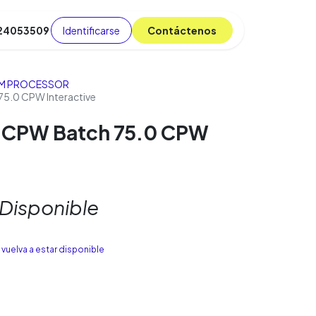
Identificarse
C​​​​ont​​​​áct​​​​​​en​​​​​​os
 24053509
da
Cursos
​
Blog
M PROCESSOR
5.0 CPW Interactive
r CPW Batch 75.0 CPW
 Disponible
vuelva a estar disponible