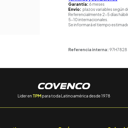
Garantía:
6 meses
Envío:
plazos variables según d
Referencialmente 2-5 días hábil
5-10 internacionales.
Se informará el tiempo estimado
Referencia interna:
97H7828
Lider en
TPM
para toda Latinoamérica desde 1978