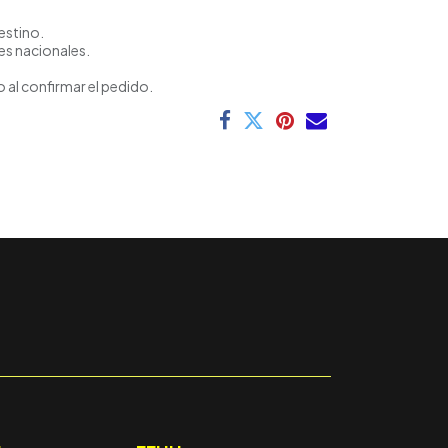
estino.
es nacionales.
 al confirmar el pedido.