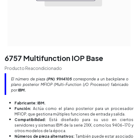
6757 Multifunction IOP Base
Producto Reacondicionado
El número de pieza
(PN) 91H4105
corresponde a un
backplane
o
plano posterior MFIOP (Multi-Function I/O Processor) fabricado
por
IBM.
Fabricante:
IBM.
Función:
Actúa como el plano posterior para un procesador
MFIOP, que gestiona múltiples funciones de entrada y salida.
Compatibilidad:
Está diseñado para su uso en ciertos
servidores y sistemas IBM de la serie 21XX, como los 9406-170 y
otros modelos de la época.
Números de pieza alternativos:
También puede estar asociado