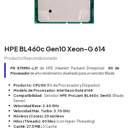
HPE BL460c Gen10 Xeon-G 614
Producto Reacondicionado
PN
875950-L21
de HPE (Hewlett Packard Enterprise)
Kit de
Procesador
de alto rendimiento diseñado para un servidor Blade.
Producto: CPU Kit
(Kit de Procesador y Disipador)
Modelo de Procesador: Intel Xeon Gold 6148
Compatibilidad:
Servidor
HPE ProLiant BL460c Gen10
(Blade
Server)
Velocidad Base: 2.40 GHz
Velocidad Máx. Turbo: 3.70 GHz
Núcleos (Cores): 20 núcleos
Hilos (Threads): 40 hilos
(con Hyper-Threading)
Caché: 27.5 MB
L3 Cache