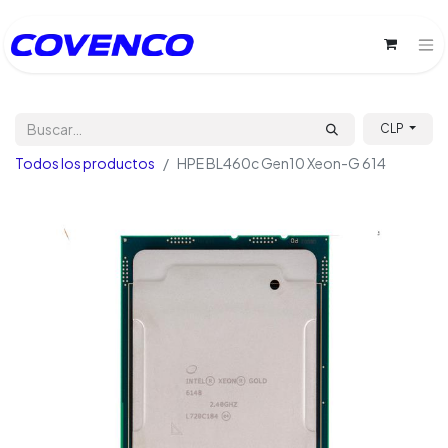
CLP
Todos los productos
HPE BL460c Gen10 Xeon-G 614