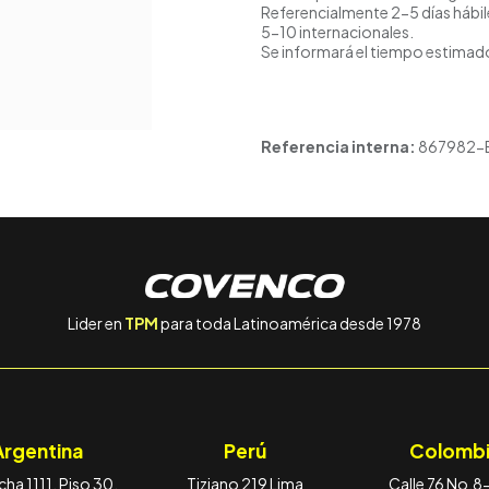
Referencialmente 2-5 días hábil
5-10 internacionales.
Se informará el tiempo estimado
Referencia interna:
867982-
Lider en
TPM
para toda Latinoamérica desde 1978
Argentina
Perú
Colombi
ha 1111, Piso 30,
Tiziano 219 Lima
Calle 76 No.8