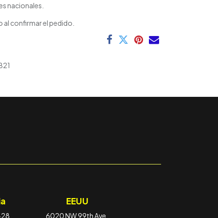
es nacionales.
 al confirmar el pedido.
B21
a
EEUU
-28,
6020 NW 99th Ave