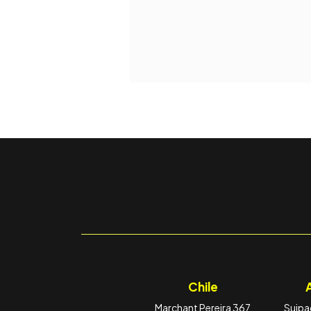
Chile
Marchant Pereira 367
Suipac