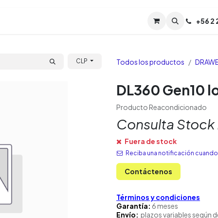
Servicios
Soporte
Soporte TPM (CL)
+
56 2
Tien
Todos los productos
DRAW
CLP
DL360 Gen10 low
Producto Reacondicionado
Consulta Stock
Fuera de stock
Reciba una notificación cuando 
Contáctenos
Términos y condiciones
Garantía:
6 meses
Envío:
plazos variables según d