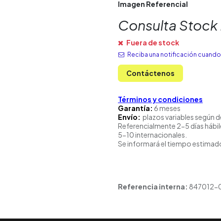
Imagen Referencial
Consulta Stock
Fuera de stock
Reciba una notificación cuando 
Contáctenos
Términos y condiciones
Garantía:
6 meses
Envío:
plazos variables según d
Referencialmente 2-5 días hábil
5-10 internacionales.
Se informará el tiempo estimado
Referencia interna:
847012-