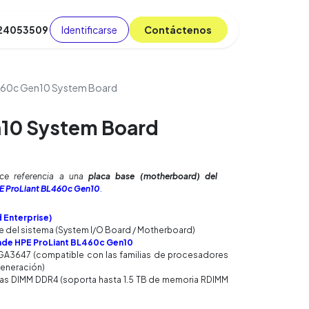
Identificarse
C​​​​ont​​​​áct​​​​​​en​​​​​​os
 24053509
da
Cursos
​
Blog
60c Gen10 System Board
10 System Board
e referencia a una
placa base (motherboard) del
E ProLiant BL460c Gen10
.
 Enterprise)
e del sistema (System I/O Board / Motherboard)
lade HPE ProLiant BL460c Gen10
A3647 (compatible con las familias de procesadores
 generación)
ras DIMM DDR4 (soporta hasta 1.5 TB de memoria RDIMM