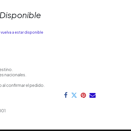
 Disponible
vuelva a estar disponible
estino.
es nacionales.
 al confirmar el pedido.
001