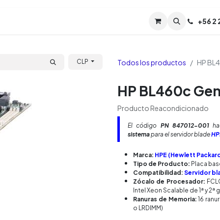
Servicios
Soporte
Soporte TPM (CL)
+
56 2
Tien
Todos los productos
HP BL4
CLP
HP BL460c Gen
Producto Reacondicionado
El código
PN 847012-001
hac
sistema
para el servidor blade
HP
Marca:
HPE (Hewlett Packard
Tipo de Producto:
Placa bas
Compatibilidad:
Servidor b
Zócalo de Procesador:
FCLG
Intel Xeon Scalable de 1ª y 2ª
Ranuras de Memoria:
16 ranu
o LRDIMM)