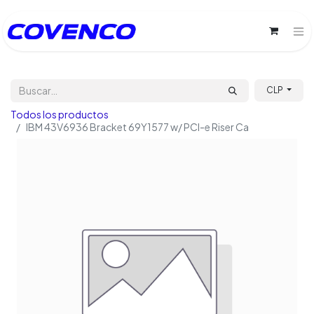
CLP
Todos los productos
IBM 43V6936 Bracket 69Y1577 w/ PCI-e Riser Ca