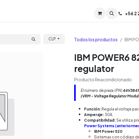
Servicios
Soporte
Soporte TPM (CL)
+
56 2
Tien
Todos los productos
IBM PO
CLP
IBM POWER6 82
regulator
Producto Reacondicionado
El número de pieza (PN)
44V384
(VRM - Voltage Regulator Modul
Función:
Regula el voltaje pa
Amperaje:
30A.
Compatibilidad:
Se utiliza p
Power Systems (anteriormen
IBM Power 520
Sistemas con código d