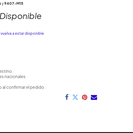
A
y
9407-M15
 Disponible
vuelva a estar disponible
estino.
es nacionales.
 al confirmar el pedido.