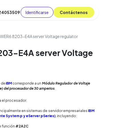
Identificarse
C​​​​ont​​​​áct​​​​​​en​​​​​​os
 24053509
da
Cursos
​
Blog
WER6 8203-E4A server Voltage regulator
03-E4A server Voltage
1
de
IBM
corresponde a un
Módulo Regulador de Voltaje
e) del procesador de 30 amperios
.
ra el procesador.
rincipalmente en sistemas de servidor empresariales
IBM
te System p y eServer pSeries)
, incluyendo:
e función
#2A2C