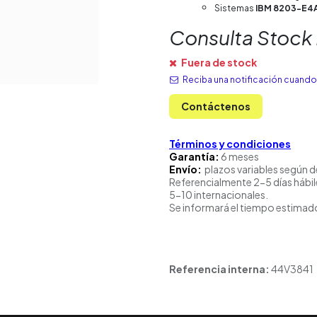
Sistemas
IBM 8203-E4
Consulta Stock
Fuera de stock
Reciba una notificación cuando 
Contáctenos
Términos y condiciones
Garantía:
6 meses
Envío:
plazos variables según d
Referencialmente 2-5 días hábil
5-10 internacionales.
Se informará el tiempo estimado
Referencia interna:
44V3841