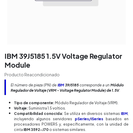
IBM 39J5185 1.5V Voltage Regulator
Module
Producto Reacondicionado
El número de pieza (PN) de
IBM
39J5185
corresponde a un
Módulo
Regulador de Voltaje (VRM - Voltage Regulator Module) de 1.5V
.
Tipo de componente:
Módulo Regulador de Voltaje (VRM).
Voltaje:
Suministra 1.5 voltios.
Compatibilidad conocida:
Se utiliza en diversos sistemas
IBM
,
incluyendo algunos servidores
pSeries/iSeries
basados en
procesadores POWER5 y, específicamente, con la unidad de
cinta
IBM 3592-J70
o sistemas similares.