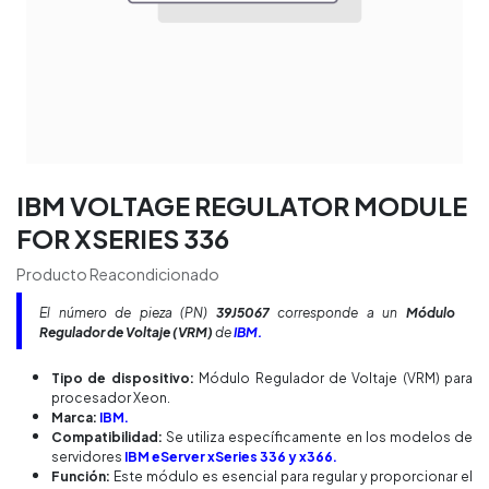
IBM VOLTAGE REGULATOR MODULE
FOR XSERIES 336
Producto Reacondicionado
El número de pieza (PN)
39J5067
corresponde a un
Módulo
Regulador de Voltaje (VRM)
de
IBM.
Tipo de dispositivo:
Módulo Regulador de Voltaje (VRM) para
procesador Xeon.
Marca:
IBM.
Compatibilidad:
Se utiliza específicamente en los modelos de
servidores
IBM eServer xSeries 336 y x366.
Función:
Este módulo es esencial para regular y proporcionar el