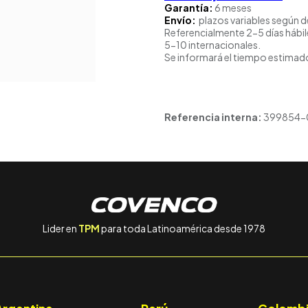
Garantía:
6 meses
Envío:
plazos variables según d
Referencialmente 2-5 días hábil
5-10 internacionales.
Se informará el tiempo estimado
Referencia interna:
399854-
Lider en
TPM
para toda Latinoamérica desde 1978