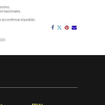
estino.
es nacionales.
 al confirmar el pedido.
001