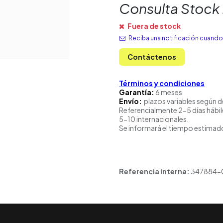
Consulta Stock
Fuera de stock
Reciba una notificación cuando 
Contáctenos
Términos y condiciones
Garantía:
6 meses
Envío:
plazos variables según d
Referencialmente 2-5 días hábil
5-10 internacionales.
Se informará el tiempo estimado
Referencia interna:
347884-