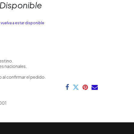
 Disponible
vuelva a estar disponible
estino.
es nacionales.
 al confirmar el pedido.
001