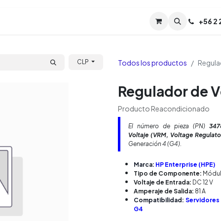
Servicios
Soporte
Soporte TPM (CL)
+
56 2
Tien
Todos los productos
Regula
CLP
Regulador de V
Producto Reacondicionado
El número de pieza (PN)
347
Voltaje (VRM, Voltage Regulat
Generación 4 (G4).
Marca:
HP Enterprise (HPE)
Tipo de Componente:
Módulo
Voltaje de Entrada:
DC 12 V
Amperaje de Salida:
81 A
Compatibilidad:
Servidores
G4