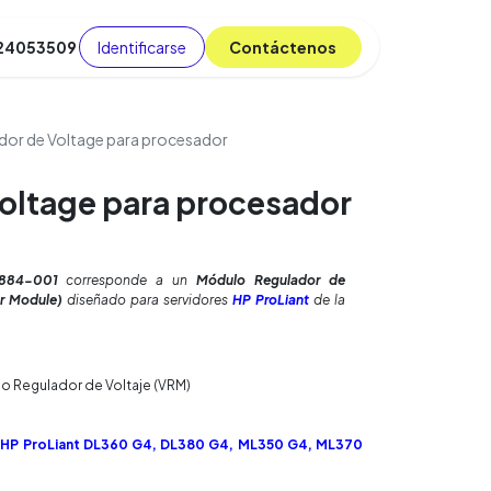
Identificarse
C​​​​ont​​​​áct​​​​​​en​​​​​​os
 24053509
da
Cursos
​
Blog
dor de Voltage para procesador
oltage para procesador
884-001
corresponde a un
Módulo Regulador de
or Module)
diseñado para servidores
HP ProLiant
de la
 Regulador de Voltaje (VRM)
 HP ProLiant DL360 G4, DL380 G4, ML350 G4, ML370