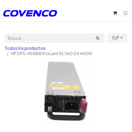
CLP
Todos los productos
HP DPS-460BB ProLiant DL360 G4 460W