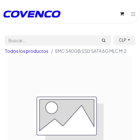
CLP
Todos los productos
EMC 340GB SSD SATA 6G MLC M.2