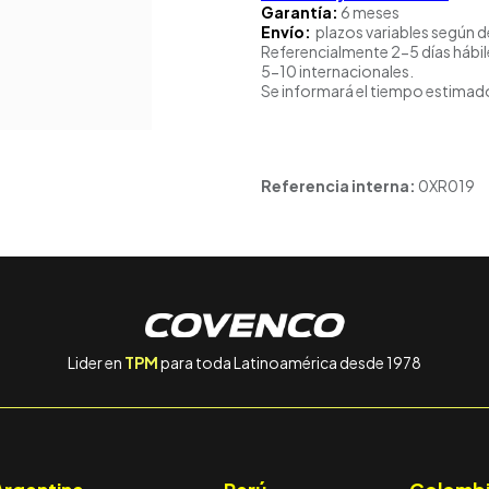
Garantía:
6 meses
Envío:
plazos variables según d
Referencialmente 2-5 días hábil
5-10 internacionales.
Se informará el tiempo estimado
Referencia interna:
0XR019
Lider en
TPM
para toda Latinoamérica desde 1978