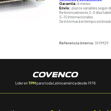
Garantía:
6 meses
Envío:
plazos variables según d
Referencialmente 2-5 días hábil
5-10 internacionales.
Se informará el tiempo estimado
Referencia interna:
0H1M29
Lider en
TPM
para toda Latinoamérica desde 1978