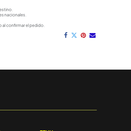
estino.
es nacionales.
 al confirmar el pedido.