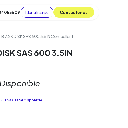
Identificarse
C​​​​ont​​​​áct​​​​​​en​​​​​​os
 24053509
da
Cursos
​
Blog
TB 7.2K DISK SAS 600 3.5IN Compellent
DISK SAS 600 3.5IN
 Disponible
vuelva a estar disponible