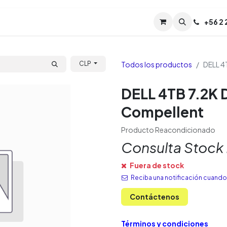
Servicios
Soporte
Soporte TPM (CL)
+
56 2
Tien
Todos los productos
DELL 4
CLP
DELL 4TB 7.2K 
Compellent
Producto Reacondicionado
Consulta Stock
Fuera de stock
Reciba una notificación cuando 
Contáctenos
Términos y condiciones