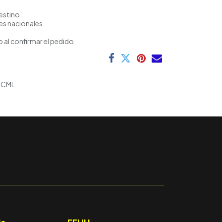
estino.
es nacionales.
 al confirmar el pedido.
-CML