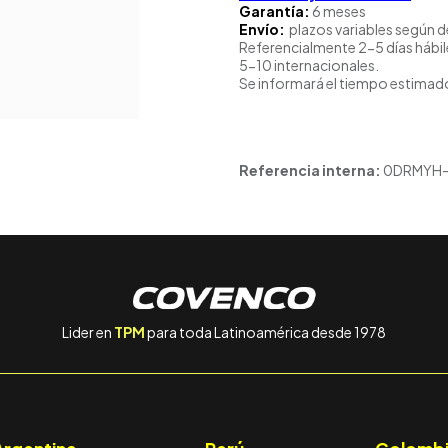
Garantía:
6 meses
Envío:
plazos variables según d
Referencialmente 2-5 días hábil
5-10 internacionales.
Se informará el tiempo estimado
Referencia interna:
0DRMYH
Lider en
TPM
para toda Latinoamérica desde 1978