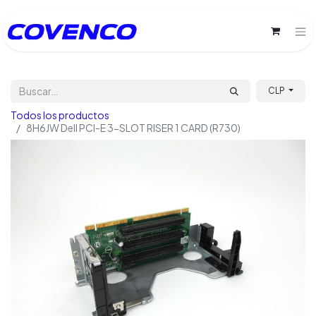
CLP
Todos los productos
8H6JW Dell PCI-E 3-SLOT RISER 1 CARD (R730)