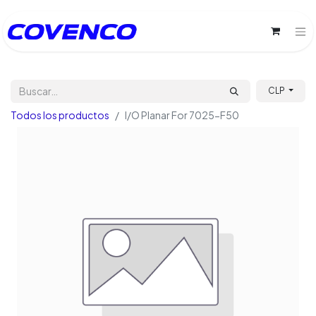
CLP
Todos los productos
I/O Planar For 7025-F50