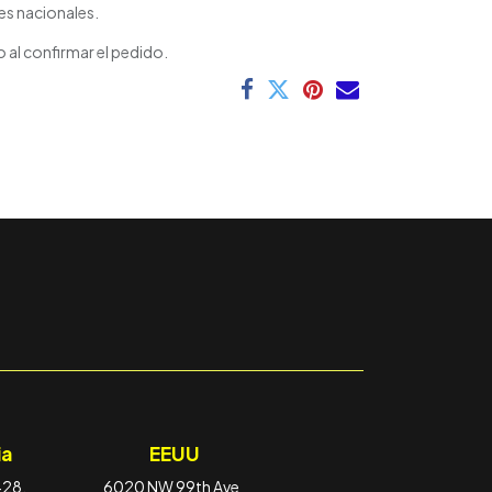
es nacionales.
 al confirmar el pedido.
a
EEUU
-28,
6020 NW 99th Ave