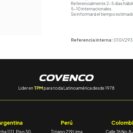
Referencialmente 2-5 días hábil
5-10 internacionales.
Se informará el tiempo estimado
Referencia interna:
01GV293
Lider en
TPM
para toda Latinoamérica desde 1978
Argentina
Perú
Colombi
ha 1111, Piso 30,
Tiziano 219 Lima
Calle 76 No.8