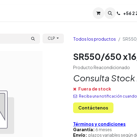
Servicios
Soporte
Soporte TPM (CL)
+
56 2
Tien
Todos los productos
SR550/
CLP
SR550/650 x16/
Producto Reacondicionado
Consulta Stock
Fuera de stock
Reciba una notificación cuando 
Contáctenos
Términos y condiciones
Garantía:
6 meses
Envío:
plazos variables según d