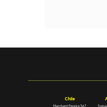
Chile
Marchant Pereira 367
Suipac